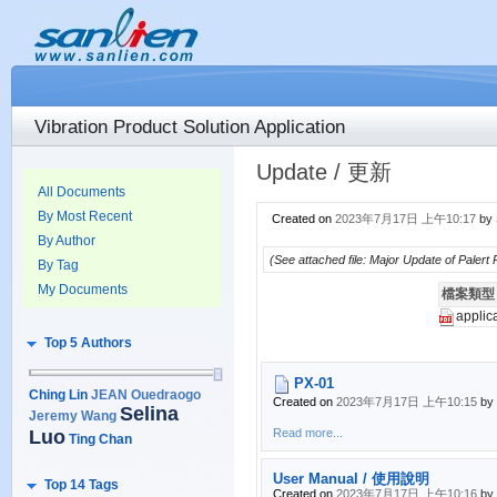
Vibration Product Solution Application
Update / 更新
All Documents
By Most Recent
Created on
2023年7月17日 上午10:17
by
By Author
(See attached file: Major Update of Paler
By Tag
My Documents
檔案類型
applic
Top 5 Authors
PX-01
Ching Lin
JEAN Ouedraogo
Created on
2023年7月17日 上午10:15
by
Selina
Jeremy Wang
Luo
Read more...
Ting Chan
User Manual / 使用說明
Top 14 Tags
Created on
2023年7月17日 上午10:16
by