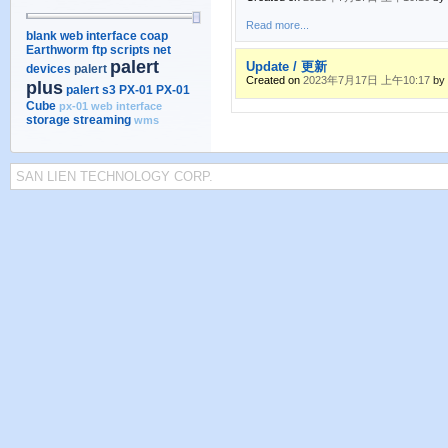
Read more...
blank web interface
coap
Earthworm
ftp scripts
net
palert
Update / 更新
devices
palert
Created on
2023年7月17日 上午10:17
by
plus
palert s3
PX-01
PX-01
Cube
px-01 web interface
storage
streaming
wms
SAN LIEN TECHNOLOGY CORP.