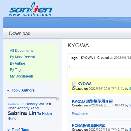
Download
KYOWA
All Documents
By Most Recent
KYOWA
|
Created on
2022年9月2
Tags:
By Author
By Tag
My Documents
KYOWA
Created on
2022年9月20日 下午3:41
by
S
Top 6 Authors
KV-25B 應變規使用介紹
Jeff
Andrea Lin
Hendry Wu
Created on
2022年9月20日 下午3:43
by
S
Chen
Johnny Yang
Sabrina Lin
Te-Hsien
Read more...
Hung
PCBA板彎應變測試
Created on
2022年10月6日 下午1:47
by
S
Top 9 Tags